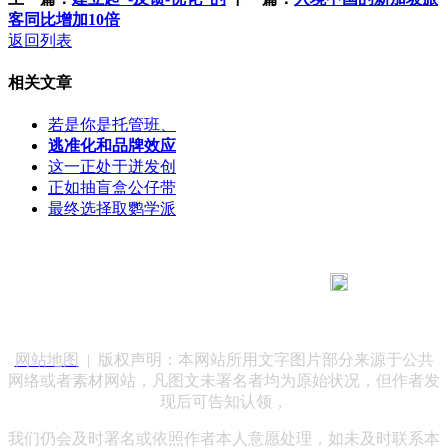
客同比增加10倍
返回列表
相关文章
若是你是托管班、
逃准化和品牌效应
这一正处于迸发创
正如抽盲盒公仔带
最终选择取鹦学派
183 9181 6005
客服热线：
客服QQ：10014803 公司地址：陕西省咸阳市秦都区世纪大
道华宇双子星A座 法律顾问：陕西润丰律师事务所
网站地图
| 版权声明：本网站所用文字图片部分来源于公共
网络或者素材网站，凡图文未署名者均为原始状况，但作者发
现后可告知认领，
我们仍会及时署名或依照作者本人意愿处理，如未及时联系本