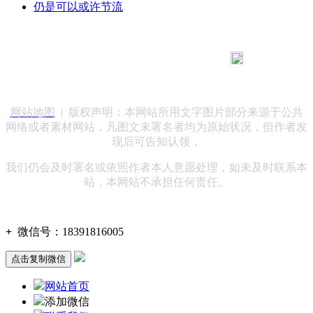
仍是可以或许节流
183 9181 6005
客服热线：
客服QQ：10014803 公司地址：陕西省咸阳市秦都区世纪大
道华宇双子星A座 法律顾问：陕西润丰律师事务所
网站地图
| 版权声明：本网站所用文字图片部分来源于公共
网络或者素材网站，凡图文未署名者均为原始状况，但作者发
现后可告知认领，
我们仍会及时署名或依照作者本人意愿处理，如未及时联系本
站，本网站不承担任何责任。
+
微信号：
18391816005
点击复制微信
网站首页
添加微信